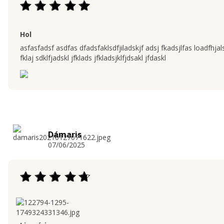
Hol
asfasfadsf asdfas dfadsfaklsdfjiladskjf adsj fkadsjlfas loadfhjalskf 
fklaj sdklfjadskl jfklads jfkladsjklfjdsakl jfdaskl
Dámaris
07/06/2025