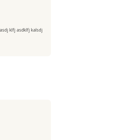
asdj klfj asdklfj kalsdj