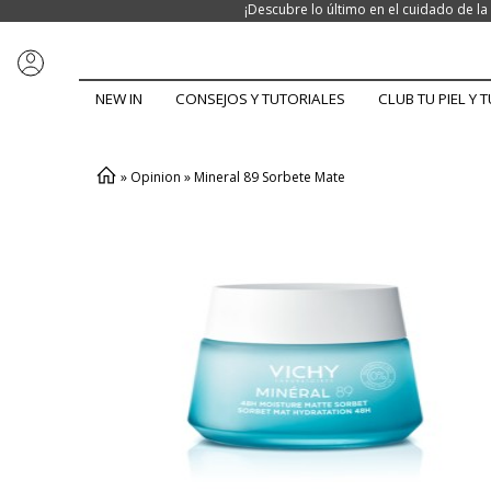
¡Descubre lo último en el cuidado de 
NEW IN
CONSEJOS Y TUTORIALES
CLUB TU PIEL Y T
»
Opinion
»
Mineral 89 Sorbete Mate