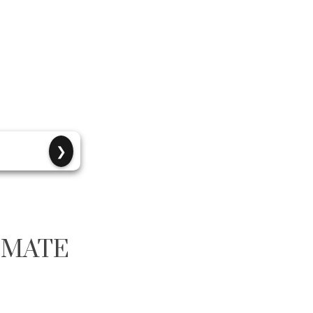
❯
E MATE