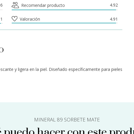
86
4.92
Recomendar producto
91
Valoración
4.91
o
scante y ligera en la piel. Diseñado específicamente para pieles
MINERAL 89 SORBETE MATE
 puedo hacer con este prod