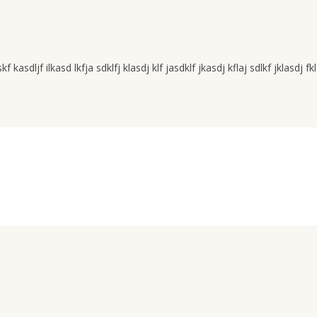
kasdljf ilkasd lkfja sdklfj klasdj klf jasdklf jkasdj kflaj sdlkf jklasdj fkl