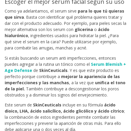
Escoger el mejor sérum facial según su uso
Como ya adelantamos, el serum sirve
para lo que tú quieras
que sirva
. Basta con identificar qué problema quieres tratar y
dar con el producto adecuado. Por ejemplo, para pieles secas la
mejor alternativa son los serum con
glicerina
o
ácido
hialurónico
, ingredientes usados para hidratar la piel. ¿Para
qué sirve el serum en la cara? Puede utilizarse por ejemplo,
para combatir las arrugas, manchas y acné.
Si estás buscando un serum anti imperfecciones, entonces
puedes agregar a la rutina un tónico como el
Serum Blemish +
Age Defense
de
SkinCeuticals
. Y es que este producto es
perfecto porque contribuye a
mejorar la apariencia de las
imperfecciones y las manchas
, a la vez que
unifica el tono
de la piel.
También contribuye a descongestionar los poros
obstruidos y a disminuir los signos del envejecimiento.
Este serum de
SkinCeuticals
incluye en su fórmula
ácido
dioico, LHA, ácido salicílico, ácido glicólico y ácido cítrico
;
la combinación de estos ingredientes permite combatir las
imperfecciones y prevenir la aparición de otras más. Para ello
debe aplicarse una o dos veces al día.