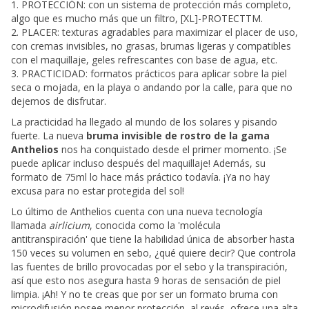
1. PROTECCIÓN: con un sistema de protección más completo,
algo que es mucho más que un filtro, [XL]-PROTECTTM.
2. PLACER: texturas agradables para maximizar el placer de uso,
con cremas invisibles, no grasas, brumas ligeras y compatibles
con el maquillaje, geles refrescantes con base de agua, etc.
3. PRACTICIDAD: formatos prácticos para aplicar sobre la piel
seca o mojada, en la playa o andando por la calle, para que no
dejemos de disfrutar.
La practicidad ha llegado al mundo de los solares y pisando
fuerte. La nueva
bruma invisible de rostro de la gama
Anthelios
nos ha conquistado desde el primer momento. ¡Se
puede aplicar incluso después del maquillaje! Además, su
formato de 75ml lo hace más práctico todavía. ¡Ya no hay
excusa para no estar protegida del sol!
Lo último de Anthelios cuenta con una nueva tecnología
llamada
airlicium
, conocida como la 'molécula
antitranspiración' que tiene la habilidad única de absorber hasta
150 veces su volumen en sebo, ¿qué quiere decir? Que controla
las fuentes de brillo provocadas por el sebo y la transpiración,
así que esto nos asegura hasta 9 horas de sensación de piel
limpia. ¡Ah! Y no te creas que por ser un formato bruma con
microdifusión posee menor protección, al revés, ofrece una alta