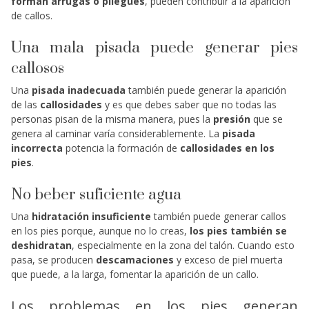
forman arrugas o pliegues
, pueden contribuir a la aparición
de callos.
Una mala pisada puede generar pies
callosos
Una
pisada inadecuada
también puede generar la aparición
de las
callosidades
y es que debes saber que no todas las
personas pisan de la misma manera, pues la
presión
que se
genera al caminar varía considerablemente. La
pisada
incorrecta
potencia la formación de
callosidades en los
pies
.
No beber suficiente agua
Una
hidratación insuficiente
también puede genera
r callos
en los pies porque, aunque no lo creas,
los pies también se
deshidratan
, especialmente en la zona del talón. Cuando esto
pasa, se producen
descamaciones
y exceso de piel muerta
que puede, a la larga, fomentar la aparición de un callo.
Los problemas en los pies generan