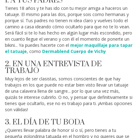
1. A TUS PADRES
Tienes 18 años y te has ido con tu mejor amiga a haceros un
tatuaje. El mismo para las dos, porque sois como hermanas y
porque sí. Tus padres no tienen ni idea claro y vuelves todo el
camino a casa ideando cómo ocultarlo para que no te lo vean.
Será fácil si te lo has hecho en algún lugar más escondido, pero
en cuanto llegue el verano y con él el momento de ponerte un
bikini... Ya puedes hacerte con el
mejor maquillaje para tapar
el tatuaje
, como
Dermablend Cuerpo de Vichy
2. EN UNA ENTREVISTA DE
TRABAJO
Muy lejos de ser clasistas, somos conscientes de que hay
trabajos en los que puede no estar bien visto llevar un tatuaje
de una calavera llena de sangre... por lo que una vez más,
quizás te interese cubrirlo. O no, y pensar que definitivamente si
tienes que ocultarlo, ese no es trabajo para ti. ¡Ambas opciones
son válidas!
3. EL DÍA DE TU BODA
¿Quieres llevar palabra de honor sí o sí, pero tienes a tu
pequeña golondrina tatuada en el hombro y no quieres que se