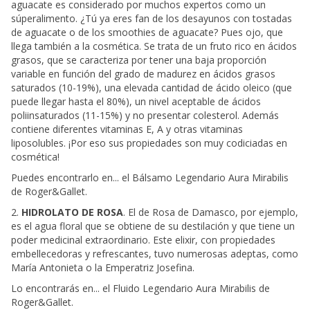
aguacate es considerado por muchos expertos como un
súperalimento. ¿Tú ya eres fan de los desayunos con tostadas
de aguacate o de los smoothies de aguacate? Pues ojo, que
llega también a la cosmética. Se trata de un fruto rico en ácidos
grasos, que se caracteriza por tener una baja proporción
variable en función del grado de madurez en ácidos grasos
saturados (10-19%), una elevada cantidad de ácido oleico (que
puede llegar hasta el 80%), un nivel aceptable de ácidos
poliinsaturados (11-15%) y no presentar colesterol. Además
contiene diferentes vitaminas E, A y otras vitaminas
liposolubles. ¡Por eso sus propiedades son muy codiciadas en
cosmética!
Puedes encontrarlo en... el Bálsamo Legendario Aura Mirabilis
de Roger&Gallet.
2.
HIDROLATO DE ROSA
. El de Rosa de Damasco, por ejemplo,
es el agua floral que se obtiene de su destilación y que tiene un
poder medicinal extraordinario. Este elixir, con propiedades
embellecedoras y refrescantes, tuvo numerosas adeptas, como
María Antonieta o la Emperatriz Josefina.
Lo encontrarás en... el Fluido Legendario Aura Mirabilis de
Roger&Gallet.